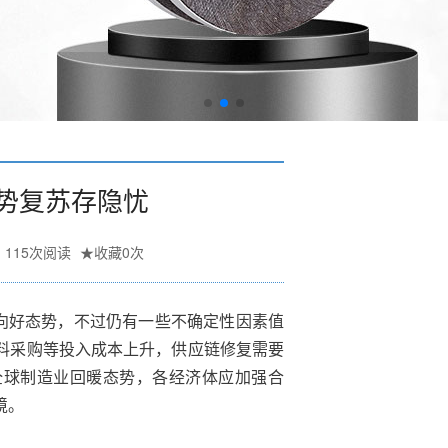
势复苏存隐忧
115
次阅读
★
收藏
0
次
出向好态势，不过仍有一些不确定性因素值
料采购等投入成本上升，供应链修复需要
全球制造业回暖态势，各经济体应加强合
境。