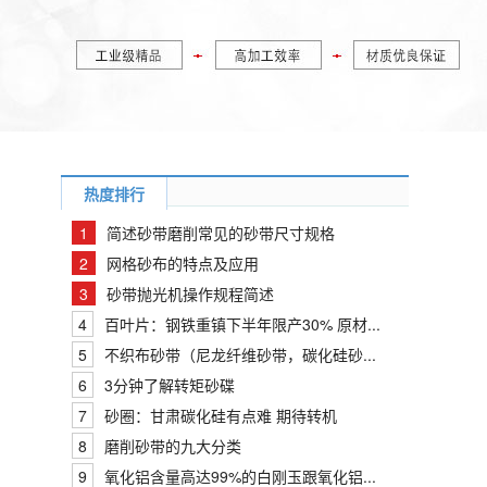
热度排行
1
简述砂带磨削常见的砂带尺寸规格
2
网格砂布的特点及应用
3
砂带抛光机操作规程简述
4
百叶片：钢铁重镇下半年限产30% 原材...
5
不织布砂带（尼龙纤维砂带，碳化硅砂...
6
3分钟了解转矩砂碟
7
砂圈：甘肃碳化硅有点难 期待转机
8
磨削砂带的九大分类
9
氧化铝含量高达99%的白刚玉跟氧化铝...