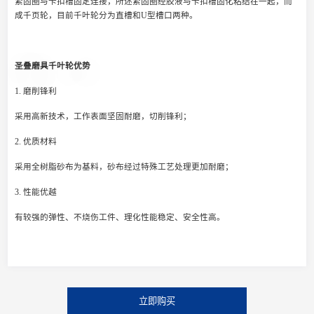
紧固圈与卡扣槽固定连接，所述紧固圈经胶液与卡扣槽固化粘结在一起，而
成千页轮，目前千叶轮分为直槽和U型槽口两种。
圣叠磨具千叶轮优势
1. 磨削锋利
采用高新技术，工作表面坚固耐磨，切削锋利；
2. 优质材料
采用全树脂砂布为基料，砂布经过特殊工艺处理更加耐磨；
3. 性能优越
有较强的弹性、不烧伤工件、理化性能稳定、安全性高。
立即购买