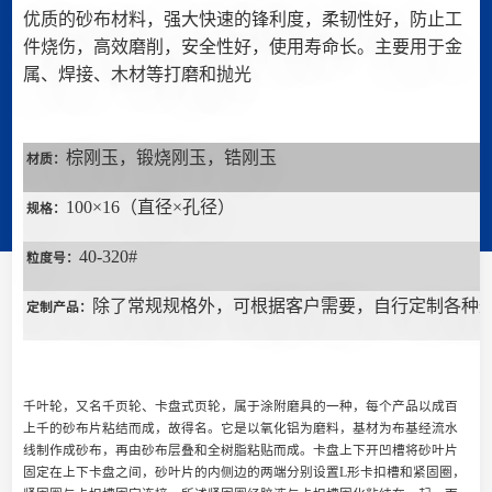
优质的砂布材料，强大快速的锋利度，柔韧性好，防止工
件烧伤，高效磨削，安全性好，使用寿命长。主要用于金
属、焊接、木材等打磨和抛光
棕刚玉，锻烧刚玉，锆刚玉
材质：
100
×16（直径×孔径）
规格：
40-320#
粒度号：
除了常规规格外，可根据客户需要，自行定制各种
定制产品：
千叶轮，又名千页轮、卡盘式页轮，属于涂附磨具的一种，每个产品以成百
上千的砂布片粘结而成，故得名。它是以氧化铝为磨料，基材为布基经流水
线制作成砂布，再由砂布层叠和全树脂粘贴而成。卡盘上下开凹槽将砂叶片
固定在上下卡盘之间，砂叶片的内侧边的两端分别设置L形卡扣槽和紧固圈，